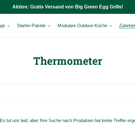
Aktion: Gratis Versand von Big Green Egg Grills!
gs
Starter-Pakete
Modulare Outdoor-Küche
Zubehö
K
Thermometer
a
t
e
g
o
Es tut uns leid, aber Ihre Suche nach Produkten hat keine Treffer erg