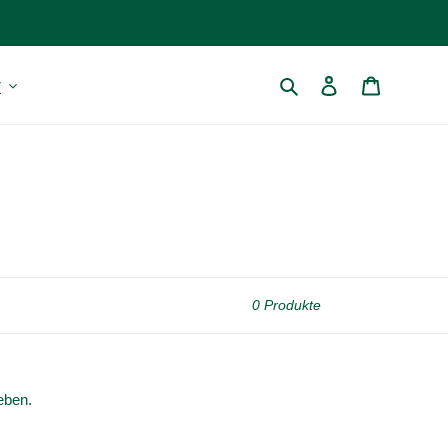
Suchen
Einloggen
Warenkor
r
0 Produkte
eben.