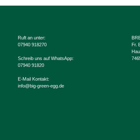
r
i
e
:
Ruft an unter:
BRE
07940 918270
Fr.
Hau
Schreib uns auf WhatsApp:
746
07940 91820
E-Mail Kontakt:
info@big-green-egg.de