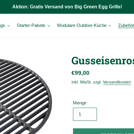
Aktion: Gratis Versand von Big Green Egg Grills!
gs
Starter-Pakete
Modulare Outdoor-Küche
Zubehö
Gusseisenro
Normaler
€99,00
Preis
inkl. MwSt. zzgl.
Versandkosten
Menge