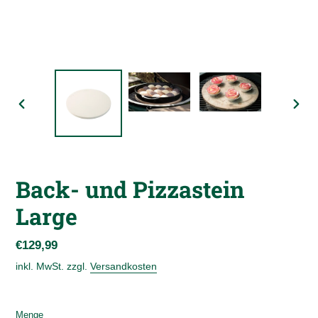
VORHERIGER
NÄC
SCHIEBER
SCHI
Back- und Pizzastein
Large
Normaler
€129,99
Preis
inkl. MwSt. zzgl.
Versandkosten
Menge