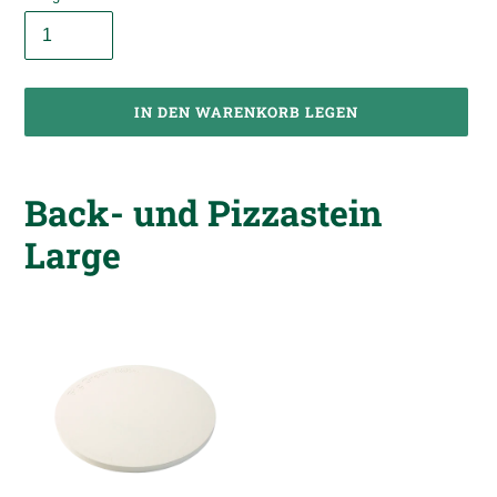
IN DEN WARENKORB LEGEN
Produkt
wird
Back- und Pizzastein
zum
Warenkorb
Large
hinzugefügt