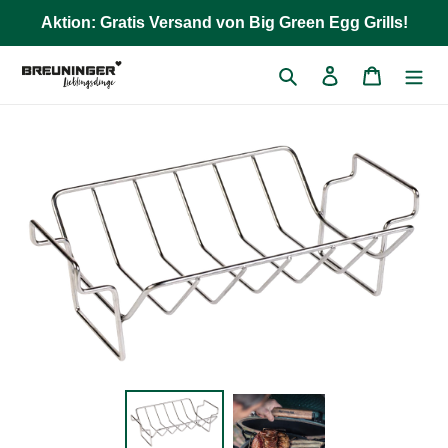
Direkt
Aktion: Gratis Versand von Big Green Egg Grills!
zum
Inhalt
Suchen
Einloggen
Warenkor