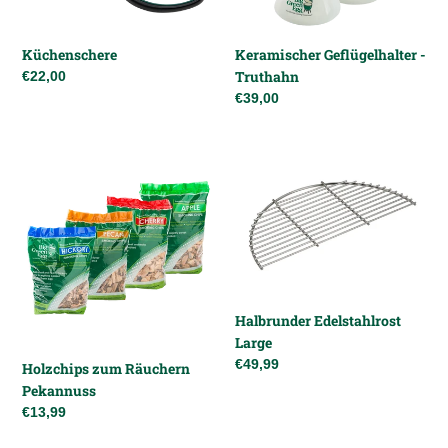
Küchenschere
Keramischer Geflügelhalter -
Truthahn
Normaler
€22,00
Preis
Normaler
€39,00
Preis
Holzchips
Halbrunder
zum
Edelstahlrost
Räuchern
Large
Pekannuss
Halbrunder Edelstahlrost
Large
Normaler
€49,99
Holzchips zum Räuchern
Preis
Pekannuss
Normaler
€13,99
Preis