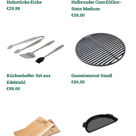
Holzstücke Eiche
Halbrunder ConvEGGtor-
Stein Medium
Normaler
€29,99
Preis
Normaler
€59,00
Preis
Küchenhelfer-
Gusseisenrost
Set
Small
aus
Edelstahl
Küchenhelfer-Set aus
Gusseisenrost Small
Edelstahl
Normaler
€84,00
Preis
Normaler
€99,00
Preis
Grillplanken
Gelochter
aus
halbrunder
Holz
Rost
Erle
XLarge