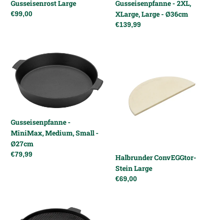
e
Ø36cm
Gusseisenrost Large
Gusseisenpfanne - 2XL,
XLarge, Large - Ø36cm
Normaler
€99,00
:
Preis
Normaler
€139,99
Preis
Gusseisenpfanne
Halbrunder
-
ConvEGGtor-
MiniMax,
Stein
Medium,
Large
Small
-
Ø27cm
Gusseisenpfanne -
MiniMax, Medium, Small -
Ø27cm
Normaler
€79,99
Halbrunder ConvEGGtor-
Preis
Stein Large
Normaler
€69,00
Preis
Grillplatte
Halbrunde