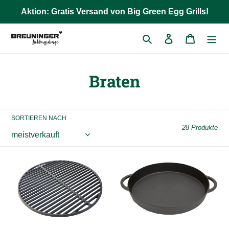
Direkt
Aktion: Gratis Versand von Big Green Egg Grills!
zum
Inhalt
Suchen
Einloggen
Warenkor
K
Braten
a
t
SORTIEREN NACH
28 Produkte
e
g
Gusseisenrost
Gusseisenpfanne
o
Large
-
2XL,
r
XLarge,
Large
i
-