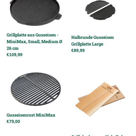
aus
Gusseisen
Gusseisen
Grillplatte
-
Large
MiniMax,
Small,
Medium
Grillplatte aus Gusseisen -
Halbrunde Gusseisen
Ø
MiniMax, Small, Medium Ø
Grillplatte Large
26
26 cm
Normaler
€89,99
cm
Normaler
€109,99
Preis
Preis
Gusseisenrost
Grillplanken
MiniMax
aus
Holz
Zeder
Gusseisenrost MiniMax
Normaler
€79,00
Preis