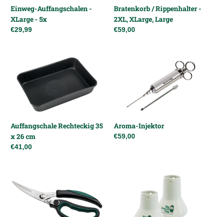
Large
Einweg-Auffangschalen -
Bratenkorb / Rippenhalter -
XLarge - 5x
2XL, XLarge, Large
Normaler
€29,99
Normaler
€59,00
Preis
Preis
Auffangschale
Aroma-
Rechteckig
Injektor
35
x
26
cm
Auffangschale Rechteckig 35
Aroma-Injektor
x 26 cm
Normaler
€59,00
Preis
Normaler
€41,00
Preis
Küchenschere
Keramischer
Geflügelhalter
-
Truthahn