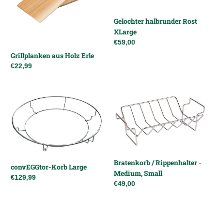
Gelochter halbrunder Rost
XLarge
Normaler
€59,00
Preis
Grillplanken aus Holz Erle
Normaler
€22,99
Preis
convEGGtor-
Bratenkorb
Korb
/
Large
Rippenhalter
-
Medium,
Small
Bratenkorb / Rippenhalter -
convEGGtor-Korb Large
Medium, Small
Normaler
€129,99
Normaler
€49,00
Preis
Preis