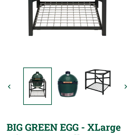
VORHERIGER
NÄC
SCHIEBER
SCHI
BIG GREEN EGG - XLarge