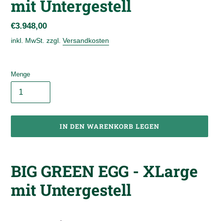
mit Untergestell
Normaler
€3.948,00
Preis
inkl. MwSt. zzgl.
Versandkosten
Menge
IN DEN WARENKORB LEGEN
Produkt
wird
BIG GREEN EGG - XLarge
zum
Warenkorb
mit Untergestell
hinzugefügt