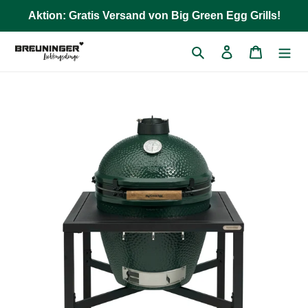
Direkt
Aktion: Gratis Versand von Big Green Egg Grills!
zum
Inhalt
Suchen
Einloggen
Warenkor